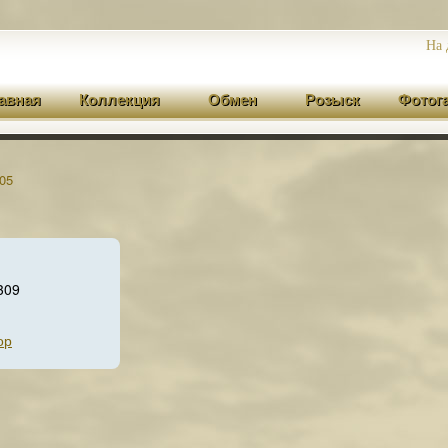
На 
авная
Коллекция
Обмен
Розыск
Фотог
05
309
ор