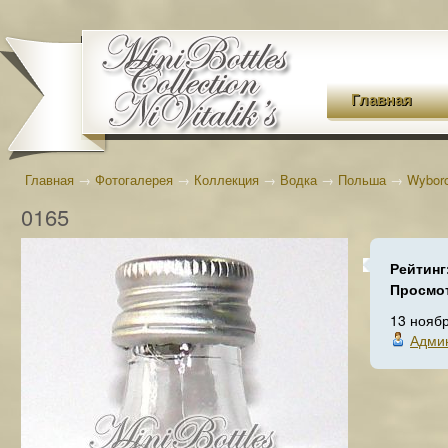
Главная
Главная
→
Фотогалерея
→
Коллекция
→
Водка
→
Польша
→
Wybor
0165
Рейтинг
Просмо
13 нояб
Адми