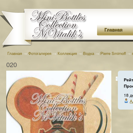
Главная
Главная
→
Фотогалерея
→
Коллекция
→
Водка
→
Pierre Smirnoff
→
020
Рей
Про
18 д
А