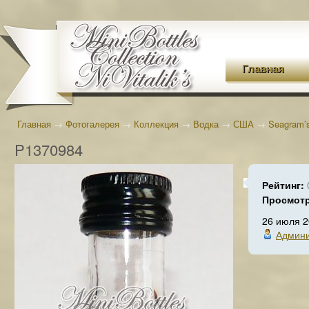
Главная
Главная
→
Фотогалерея
→
Коллекция
→
Водка
→
США
→
Seagram’
P1370984
Рейтинг:
Просмот
26 июля 
Админи