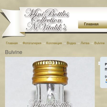
Главная
Главная
→
Фотогалерея
→
Коллекция
→
Водка
→
Литва
→
Bulvine
Bulvine
Р
П
9