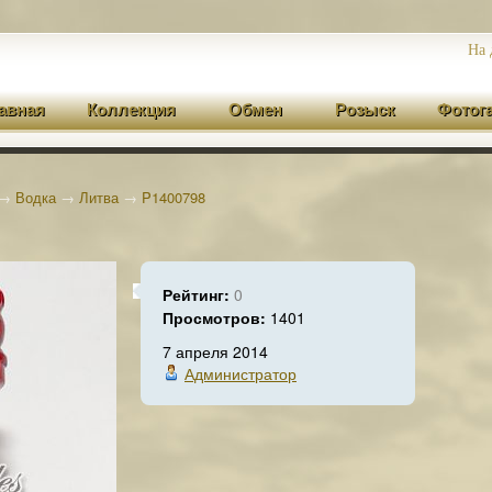
На 
авная
Коллекция
Обмен
Розыск
Фотог
→
Водка
→
Литва
→
P1400798
Рейтинг:
0
Просмотров:
1401
7 апреля 2014
Администратор