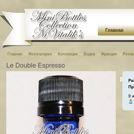
Главная
Главная
→
Фотогалерея
→
Коллекция
→
Водка
→
Франция
→
Pinna
Le Double Espresso
Ре
Пр
9 