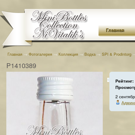
Главная
Главная
→
Фотогалерея
→
Коллекция
→
Водка
→
SPI & Prodintorg
P1410389
Рейтинг:
Просмот
2 сентяб
Админ