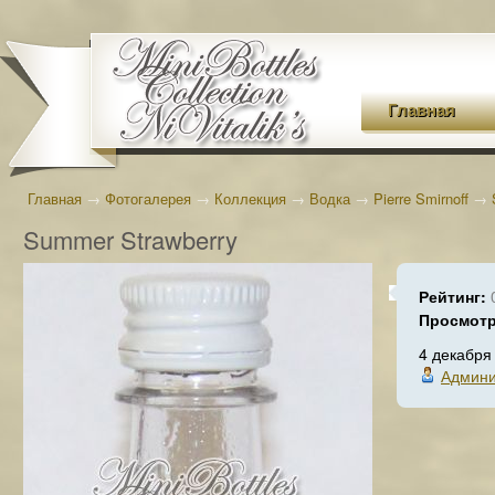
Главная
Главная
→
Фотогалерея
→
Коллекция
→
Водка
→
Pierre Smirnoff
→
Summer Strawberry
Рейтинг:
Просмот
4 декабря
Админи