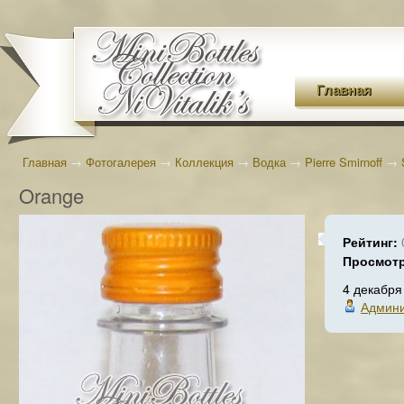
Главная
Главная
→
Фотогалерея
→
Коллекция
→
Водка
→
Pierre Smirnoff
→
Orange
Рейтинг:
Просмот
4 декабря
Админи