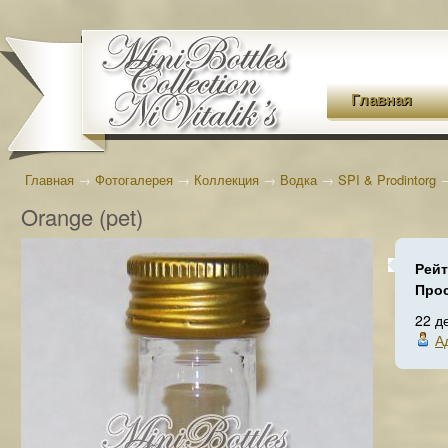
Главная
Главная
→
Фотогалерея
→
Коллекция
→
Водка
→
SPI & Prodintorg
Orange (pet)
Рейт
Про
22 д
А