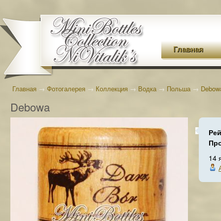
Главная
Главная
→
Фотогалерея
→
Коллекция
→
Водка
→
Польша
→
Debow
Debowa
Рей
Пр
14 