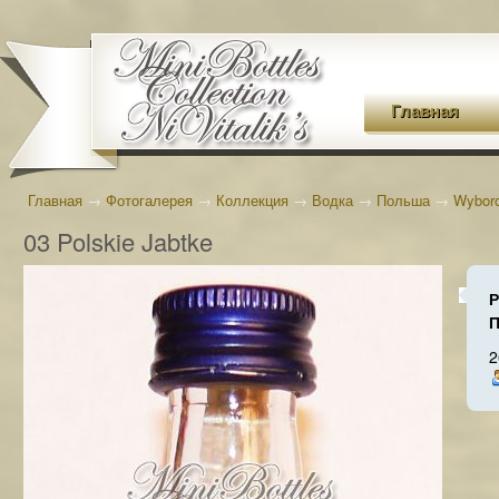
Главная
Главная
→
Фотогалерея
→
Коллекция
→
Водка
→
Польша
→
Wybor
03 Polskie Jabtke
Р
П
2