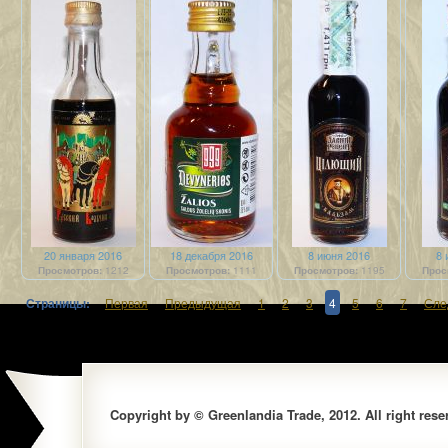
20 января 2016
18 декабря 2016
8 июня 2016
8 
Просмотров:
1212
Просмотров:
1111
Просмотров:
1195
Прос
Страницы:
Первая
Предыдущая
1
2
3
4
5
6
7
Сле
Copyright by © Greenlandia Trade, 2012. All right rese