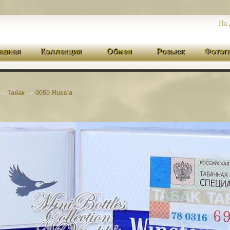
На 
авная
Коллекция
Обмен
Розыск
Фотог
→
Табак
→
0050 Russia