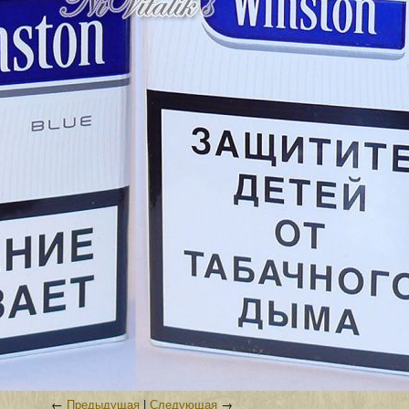
←
Предыдущая
|
Следующая
→