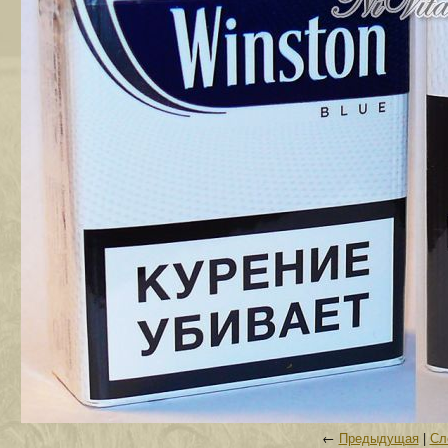
←
Предыдущая
|
Сл