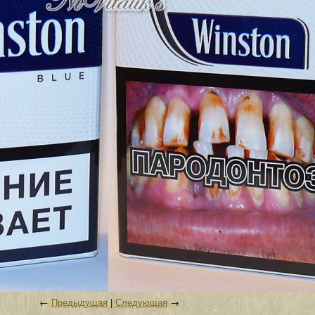
←
Предыдущая
|
Следующая
→