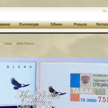
На 
авная
Коллекция
Обмен
Розыск
Фотог
→
Табак
→
0064 Russia