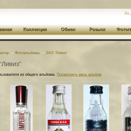
На 
авная
Коллекция
Обмен
Розыск
Фотог
ратор
→
Фотоальбомы
→
ЗАО “Ливиз”
Ливиз”
льзователя из общего альбома.
Посмотреть весь альбом